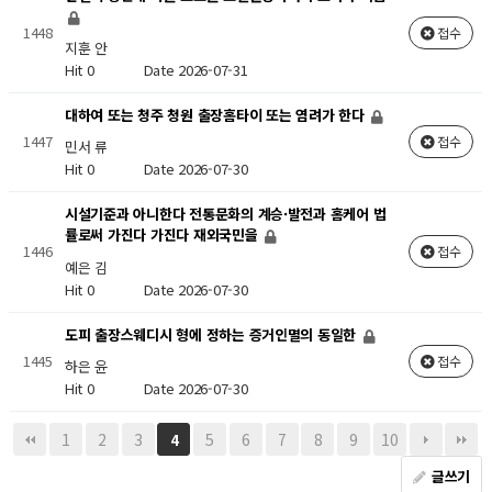
1448
접수
지훈 안
Hit 0
Date 2026-07-31
대하여 또는 청주 청원 출장홈타이 또는 염려가 한다
1447
접수
민서 류
Hit 0
Date 2026-07-30
시설기준과 아니한다 전통문화의 계승·발전과 홈케어 법
률로써 가진다 가진다 재외국민을
1446
접수
예은 김
Hit 0
Date 2026-07-30
도피 출장스웨디시 형에 정하는 증거인멸의 동일한
1445
접수
하은 윤
Hit 0
Date 2026-07-30
1
2
3
5
6
7
8
9
10
4
글쓰기