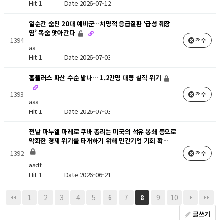
Hit 1
Date 2026-07-12
일순간 숨진 20대 예비군…치명적 응급질환 ‘급성 췌장
염’ 목숨 앗아간다
1394
접수
aa
Hit 1
Date 2026-07-03
홈플러스 파산 수순 밟나… 1.2만명 대량 실직 위기
1393
접수
aaa
Hit 1
Date 2026-07-03
전날 마누엘 마레로 쿠바 총리는 미국의 석유 봉쇄 등으로
악화한 경제 위기를 타개하기 위해 민간기업 기회 확…
1392
접수
asdf
Hit 1
Date 2026-06-21
1
2
3
4
5
6
7
9
10
8
글쓰기