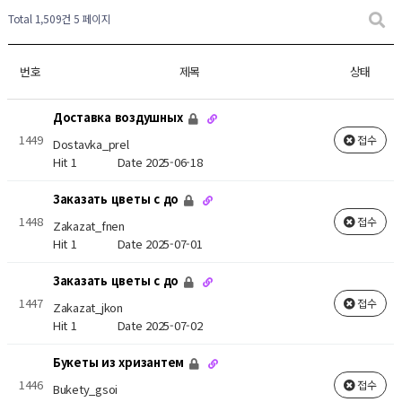
Total 1,509건
5 페이지
번호
제목
상태
Доставка воздушных
1449
접수
Dostavka_prel
Hit 1
Date 2025-06-18
Заказать цветы с до
1448
접수
Zakazat_fnen
Hit 1
Date 2025-07-01
Заказать цветы с до
1447
접수
Zakazat_jkon
Hit 1
Date 2025-07-02
Букеты из хризантем
1446
접수
Bukety_gsoi