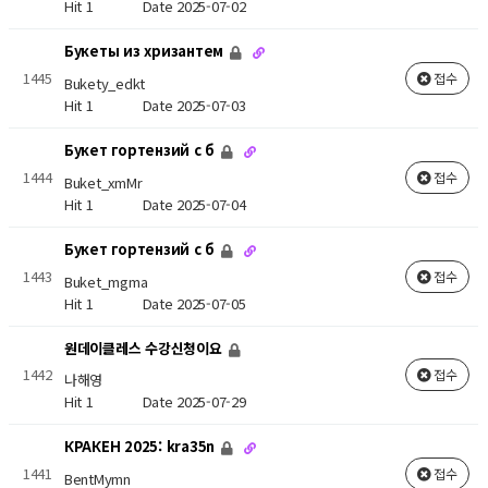
Hit 1
Date 2025-07-02
Букеты из хризантем
1445
접수
Bukety_edkt
Hit 1
Date 2025-07-03
Букет гортензий с б
1444
접수
Buket_xmMr
Hit 1
Date 2025-07-04
Букет гортензий с б
1443
접수
Buket_mgma
Hit 1
Date 2025-07-05
원데이클레스 수강신청이요
1442
접수
나해영
Hit 1
Date 2025-07-29
КРАКЕН 2025: kra35n
1441
접수
BentMymn