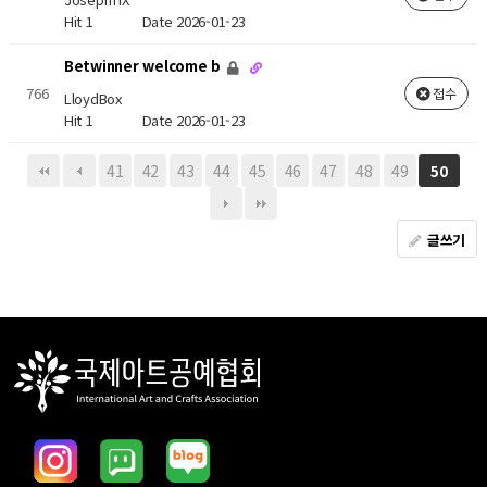
Hit 1
Date 2026-01-23
Betwinner welcome b
766
접수
LloydBox
Hit 1
Date 2026-01-23
41
42
43
44
45
46
47
48
49
50
글쓰기