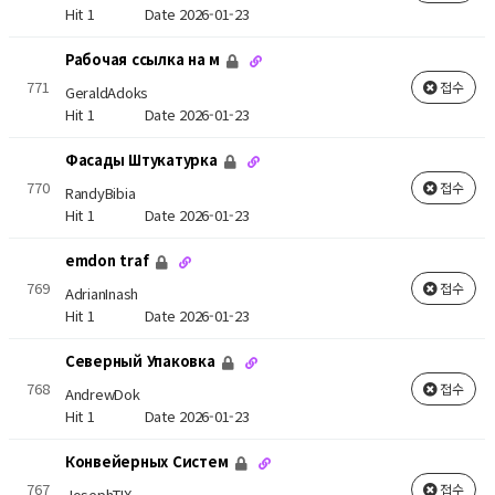
Hit 1
Date 2026-01-23
Рабочая ссылка на м
771
접수
GeraldAdoks
Hit 1
Date 2026-01-23
Фасады Штукатурка
770
접수
RandyBibia
Hit 1
Date 2026-01-23
emdon traf
769
접수
AdrianInash
Hit 1
Date 2026-01-23
Северный Упаковка
768
접수
AndrewDok
Hit 1
Date 2026-01-23
Конвейерных Систем
767
접수
JosephTIX