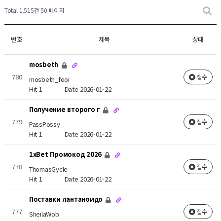
Total 1,515건
50 페이지
번호
제목
상태
mosbeth
780
접수
mosbeth_feoi
Hit 1
Date 2026-01-22
Получение второго г
779
접수
PassPossy
Hit 1
Date 2026-01-22
1xBet Промокод 2026
778
접수
ThomasGycle
Hit 1
Date 2026-01-22
Поставки лантаноидо
777
접수
SheilaWob