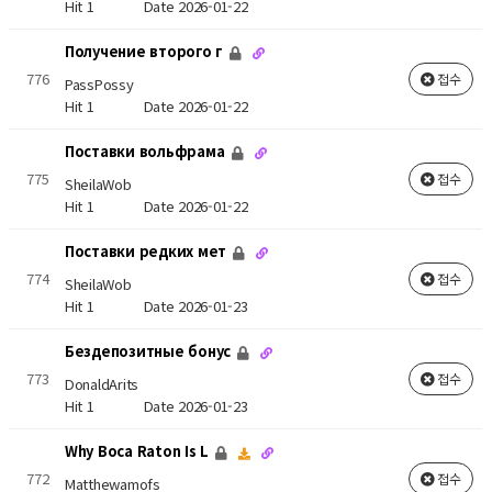
Hit 1
Date 2026-01-22
Получение второго г
776
접수
PassPossy
Hit 1
Date 2026-01-22
Поставки вольфрама
775
접수
SheilaWob
Hit 1
Date 2026-01-22
Поставки редких мет
774
접수
SheilaWob
Hit 1
Date 2026-01-23
Бездепозитные бонус
773
접수
DonaldArits
Hit 1
Date 2026-01-23
Why Boca Raton Is L
772
접수
Matthewamofs